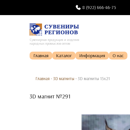
8 (922) 666-46-75
Сувенирная продукция и изделия
народных промыслов оптом
Главная
Каталог
Информация
О нас
Главная
-
3D магниты
-
3D магниты 15х21
3D магнит №291