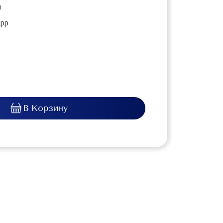
u
app