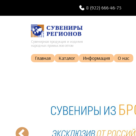
8 (922) 666-46-75
Сувенирная продукция и изделия
народных промыслов оптом
Главная
Каталог
Информация
О нас