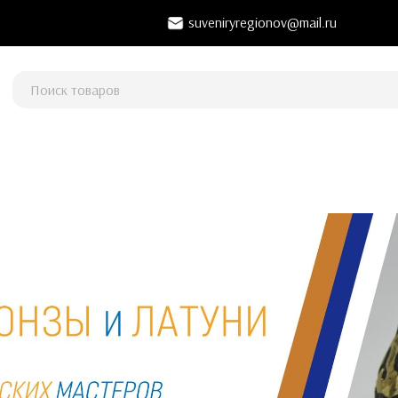
suveniryregionov@mail.ru