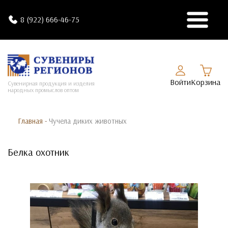
8 (922) 666-46-75
Войти
Корзина
Сувенирная продукция и изделия
народных промыслов оптом
Главная
-
Чучела диких животных
Белка охотник