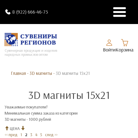
8 (922) 666-46-75
Войти
Корзина
Сувенирная продукция и изделия
народных промыслов оптом
Главная
-
3D магниты
-
3D магниты 15х21
3D магниты 15х21
Уважаемые покупатели!
Минимальная сумма заказа из категории
3D магниты - 1000 рублей
ЦЕНА
<< пред
1
2
3
4
5
след >>