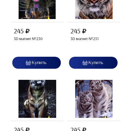
245
245
3D магнит №230
3D магнит №231
245
245