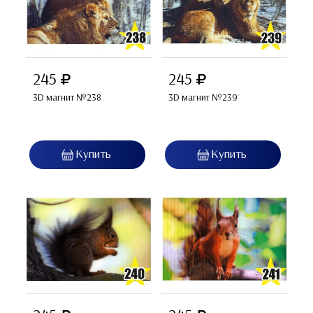
245
245
3D магнит №238
3D магнит №239