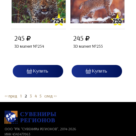
245
245
3D магнит №254
3D магнит №255
<< пред
1
2
3
4
5
след >>
ООО "РТК “СУВЕНИРЫ РЕГИОНОВ”, 2014-
2026
ИНН 4345477063