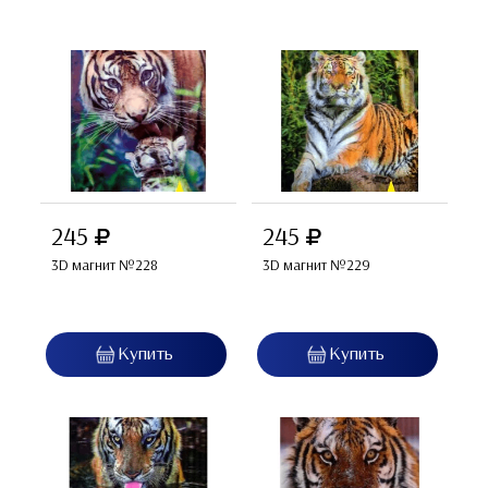
245
245
3D магнит №228
3D магнит №229