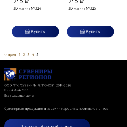
245
245
3D магнит №324
3D магнит №325
<< пред
1
2
3
4
5
ООО "РТК “СУВЕНИРЫ РЕГИОНОВ”, 2014-
2026
ИНН 4345477063
Все права защищены.
Сувенирная продукция и изделия народных промыслов оптом
Заказать обратный звонок