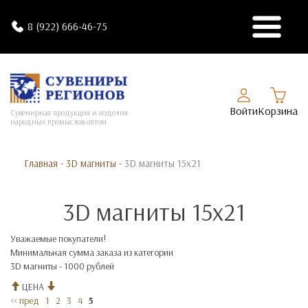
8 (922) 666-46-75
Войти
Корзина
Сувенирная продукция и изделия
народных промыслов оптом
Главная
-
3D магниты
-
3D магниты 15х21
3D магниты 15х21
Уважаемые покупатели!
Минимальная сумма заказа из категории
3D магниты - 1000 рублей
ЦЕНА
<< пред
1
2
3
4
5