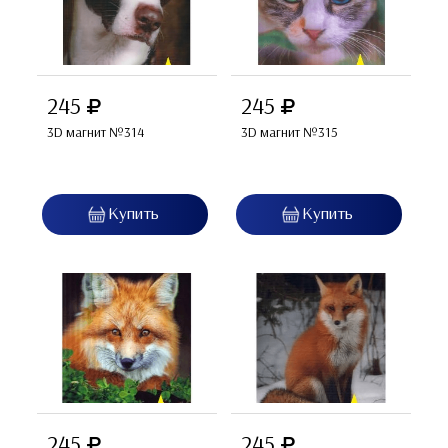
245
245
3D магнит №314
3D магнит №315
245
245