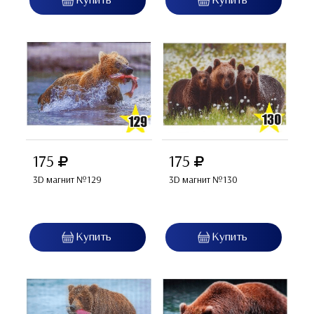
175
175
3D магнит №129
3D магнит №130