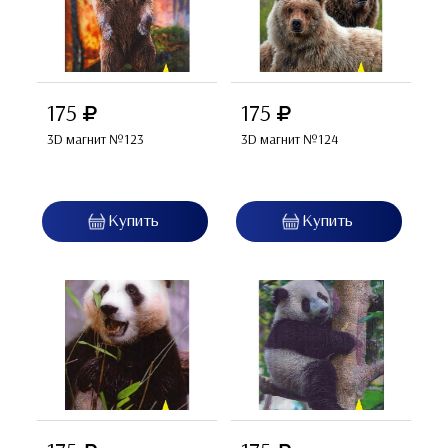
175
175
3D магнит №123
3D магнит №124