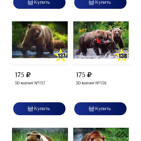
175
175
3D магнит №137
3D магнит №138