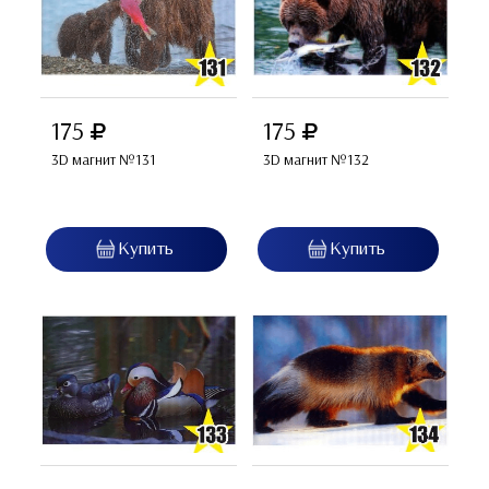
175
175
3D магнит №131
3D магнит №132