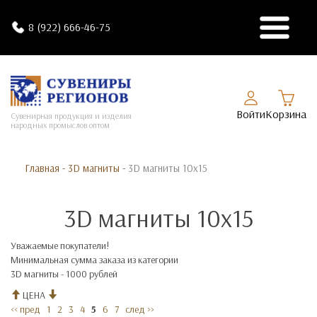
8 (922) 666-46-75
Войти
Корзина
Сувенирная продукция и изделия
народных промыслов оптом
Главная
-
3D магниты
-
3D магниты 10х15
3D магниты 10х15
Уважаемые покупатели!
Минимальная сумма заказа из категории
3D магниты - 1000 рублей
ЦЕНА
<< пред
1
2
3
4
5
6
7
след >>