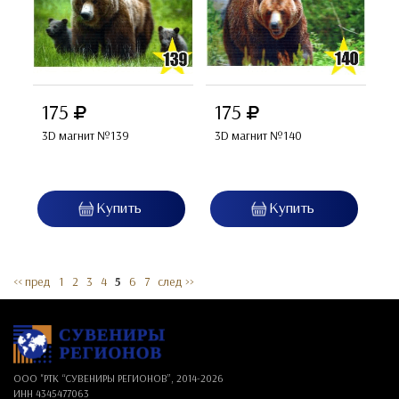
175
175
3D магнит №139
3D магнит №140
<< пред
1
2
3
4
5
6
7
след >>
ООО "РТК “СУВЕНИРЫ РЕГИОНОВ”, 2014-
2026
ИНН 4345477063