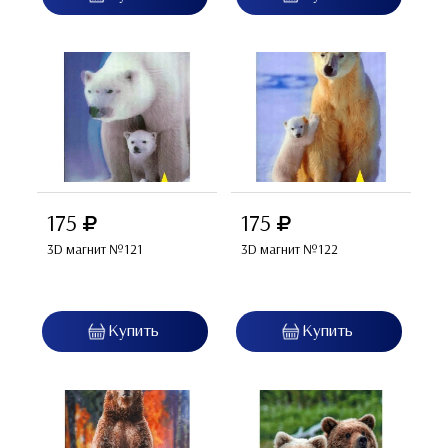
175
175
3D магнит №121
3D магнит №122