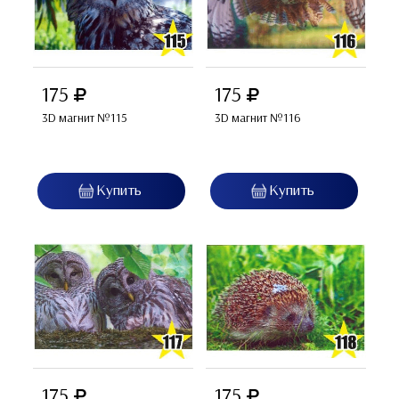
175
175
3D магнит №115
3D магнит №116
175
175